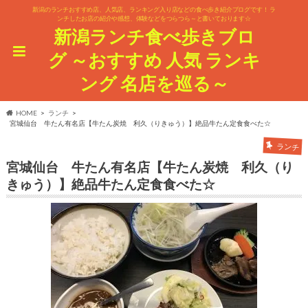
新潟のランチおすすめ店、人気店、ランキング入り店などの食べ歩き紹介ブログです！ ラ
ンチしたお店の紹介や感想、体験などをつらつら～と書いております☆
新潟ランチ食べ歩きブロ
グ ～おすすめ 人気 ランキ
ング 名店を巡る～
HOME
ランチ
宮城仙台 牛たん有名店【牛たん炭焼 利久（りきゅう）】絶品牛たん定食食べた☆
ランチ
宮城仙台 牛たん有名店【牛たん炭焼 利久（り
きゅう）】絶品牛たん定食食べた☆