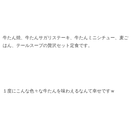
牛たん焼、牛たんサガリステーキ、牛たんミニシチュー、麦ご
はん、テールスープの贅沢セット定食です。
１度にこんな色々な牛たんを味わえるなんて幸せですｗ