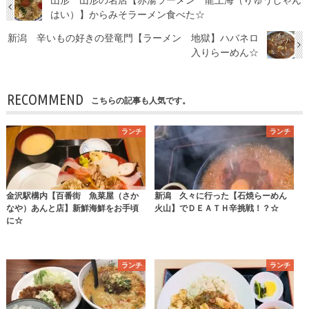
はい）】からみそラーメン食べた☆
新潟 辛いもの好きの登竜門【ラーメン 地獄】ハバネロ
入りらーめん☆
RECOMMEND
こちらの記事も人気です。
ランチ
ランチ
金沢駅構内【百番街 魚菜屋（さか
新潟 久々に行った【石焼らーめん
なや）あんと店】新鮮海鮮をお手頃
火山】でＤＥＡＴＨ辛挑戦！？☆
に☆
ランチ
ランチ