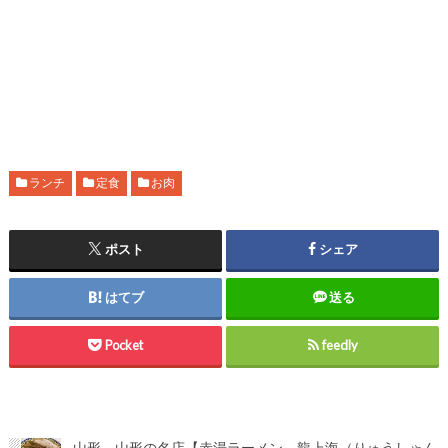
ランチ
定食
お肉
ポスト
シェア
はてブ
送る
Pocket
feedly
山形 山形の名店【赤湯ラーメン 龍上海（りゅうしゃん