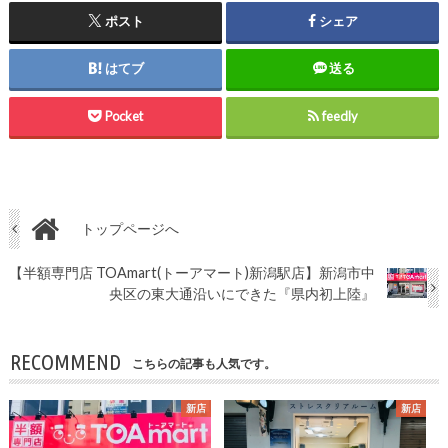
ポスト
シェア
はてブ
送る
Pocket
feedly
トップページへ
【半額専門店 TOAmart(トーアマート)新潟駅店】新潟市中
央区の東大通沿いにできた『県内初上陸』
RECOMMEND
こちらの記事も人気です。
新店
新店