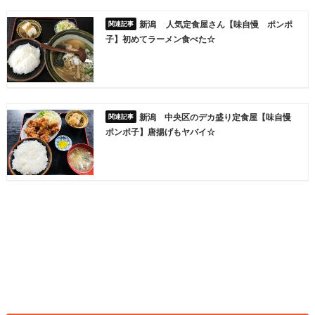
新潟 人気定食屋さん【味自慢 ポンポ
子】初めてラーメン食べた☆
新潟 中央区のデカ盛り定食屋【味自慢
ポンポ子】唐揚げもヤバイ☆