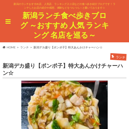
新潟のランチおすすめ店、人気店、ランキング入り店などの食べ歩き紹介ブログです！ ラ
ンチしたお店の紹介や感想、体験などをつらつら～と書いております☆
新潟ランチ食べ歩きブロ
グ ～おすすめ 人気 ランキ
ング 名店を巡る～
HOME
ランチ
新潟デカ盛り【ポンポ子】特大あんかけチャーハン☆
ランチ
新潟デカ盛り【ポンポ子】特大あんかけチャーハ
ン☆