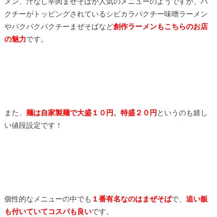
メン、汁なし辛肉まぜそばが人気のメニューのようですが、パ
クチーがトッピングされているシビカラパクチー味噌ラーメン
やパクパクパクチーまぜそばなど
創作ラーメンもこちらのお店
の魅力
です。
また、
麺は自家製麺で大盛１０円、特盛２０円
というのも嬉し
い値段設定です！
個性的なメニューの中でも
１
番有名なのはまぜそば
で、
追い飯
も付いていてコスパも良い
です。