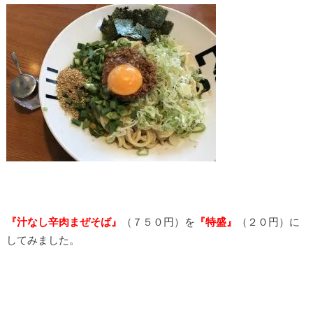
『汁なし辛肉まぜそば
』
（７５０円）を
『特盛
』
（２０円）に
してみました。