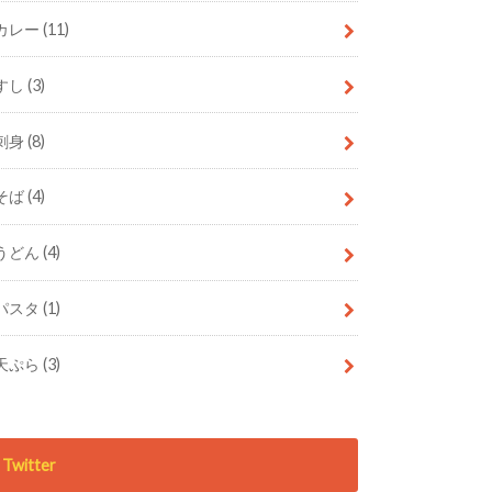
カレー
(11)
すし
(3)
刺身
(8)
そば
(4)
うどん
(4)
パスタ
(1)
天ぷら
(3)
Twitter