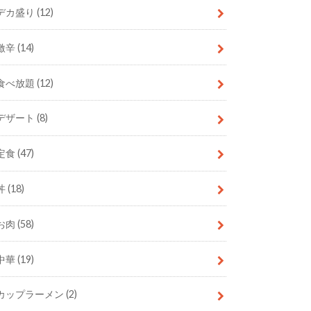
デカ盛り
(12)
激辛
(14)
食べ放題
(12)
デザート
(8)
定食
(47)
丼
(18)
お肉
(58)
中華
(19)
カップラーメン
(2)