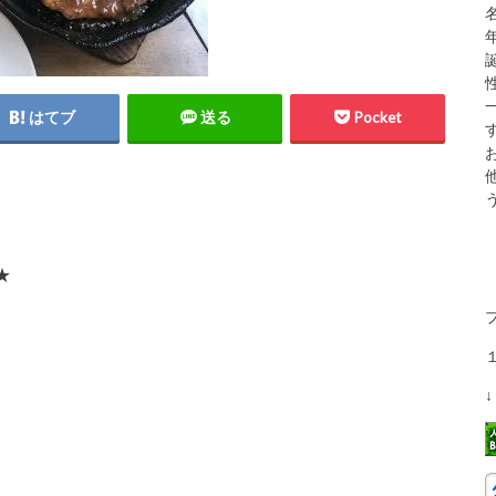
はてブ
送る
Pocket
★
↓