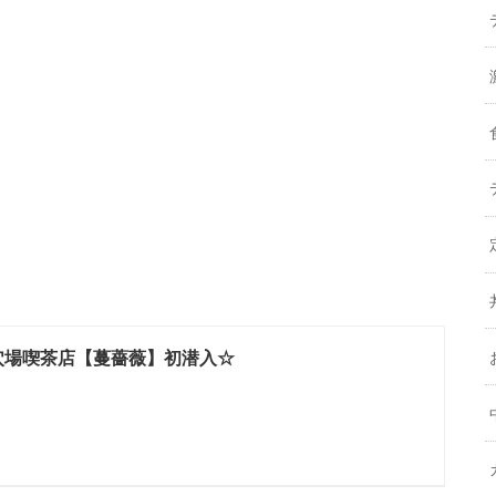
穴場喫茶店【蔓薔薇】初潜入☆