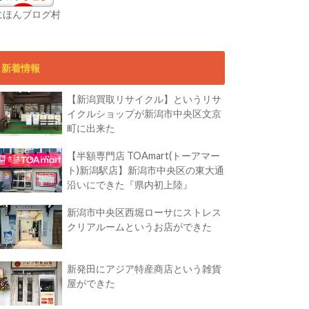
にほんブログ村
新着情報
【新潟買取リサイクル】というリサ
イクルショップが新潟市中央区文京
町に出来た
【半額専門店 TOAmart(トーアマー
ト)新潟駅店】新潟市中央区の東大通
沿いにできた『県内初上陸』
新潟市中央区西堀ローサにストレス
クリアルームというお店ができた
新発田にアジア特産商店という雑貨
屋ができた