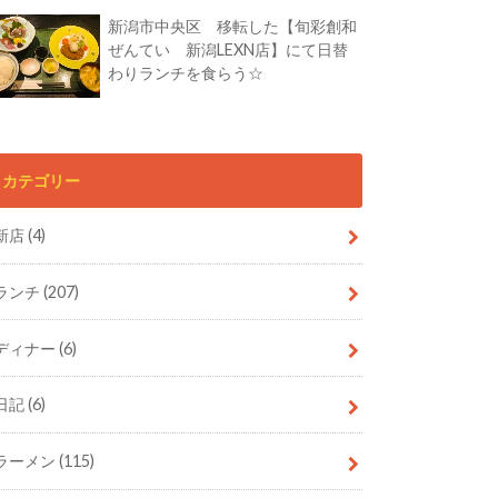
新潟市中央区 移転した【旬彩創和
ぜんてい 新潟LEXN店】にて日替
わりランチを食らう☆
カテゴリー
新店
(4)
ランチ
(207)
ディナー
(6)
日記
(6)
ラーメン
(115)